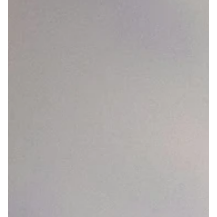
info@swiss-emobility.ch