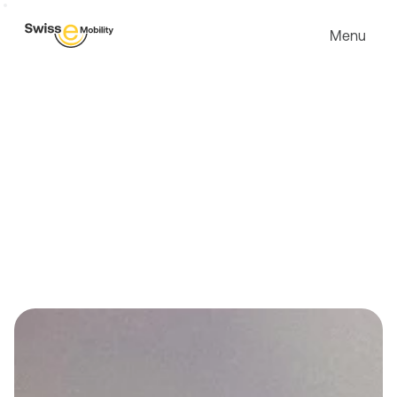
Menu
Concat
Swiss eMobility
Konsumstrasse 22a 
3007 Bern
Tél. +41 58 510 57 90