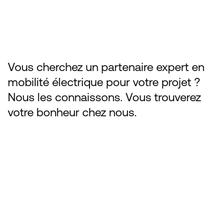
électrique, membres de Swiss 
eMobility, proposent tous les produits 
et services liés à la propulsion 
électrique.
Vous cherchez un partenaire expert en 
Mentions légales
mobilité électrique pour votre projet ? 
Protection des données
Nous les connaissons. Vous trouverez 
votre bonheur chez nous.
Select Language
Langue
Swiss eMobility
©
Répertoire des 
fournisseurs