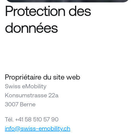
Protection des 
Traitement des données, droits, 
données
législation sur la protection des 
données suisse et de l'UE, conforme 
au RGPD.
Propriétaire du site web
Swiss eMo­bi­li­ty
Konsumstrasse 22a
3007 Berne
Tél. +41 58 510 57 90
info@​swiss-emobility.​ch