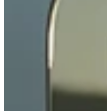
Kontakt 
Swiss eMobility
Konsumstrasse 22a 
3007 Bern
Tel. +41 58 510 57 90
info@swiss-emobility.ch