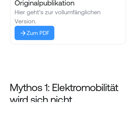
Originalpublikation
Hier geht's zur vollumfänglichen 
Version.
Zum PDF
Impressum
Datenschutz
Mythos 1: Elektromobilität 
Select Language
Sprache
Swiss eMobility
©
wird sich nicht 
durchsetzen.
Fest steht bereits heute: Der Elektroantrieb, 
gespeist 