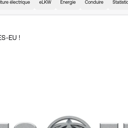
iture électrique
eLKW
Énergie
Conduire
Statist
ES-EU !