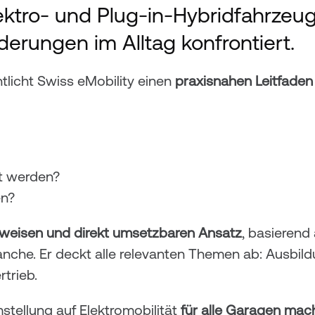
ektro- und Plug-in-Hybridfahrzeug
rungen im Alltag konfrontiert.
tlicht Swiss eMobility einen 
praxisnahen Leitfaden
t werden?
en?
ttweisen und direkt umsetzbaren Ansatz
, basierend
nche. Er deckt alle relevanten Themen ab: Ausbildu
trieb.
tellung auf Elektromobilität 
für alle Garagen mac