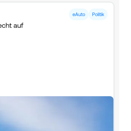
eAuto
Politik
cht auf 