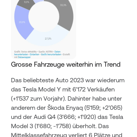
Grosse Fahrzeuge weiterhin im Trend
Das beliebteste Auto 2023 war wiederum 
das Tesla Model Y mit 6’172 Verkäufen 
(+1'537 zum Vorjahr). Dahinter habe unter 
anderem der Škoda Enyaq (5’159; +2’065) 
und der Audi Q4 (3'666; +1'920) das Tesla 
Model 3 (1’680; -1'758) überholt. Das 
Mittelklassefahrzeug verliert 6 Plätze und 